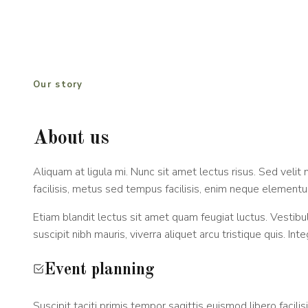
Our story
About us
Aliquam at ligula mi. Nunc sit amet lectus risus. Sed velit nu
facilisis, metus sed tempus facilisis, enim neque elemen
Etiam blandit lectus sit amet quam feugiat luctus. Vestibu
suscipit nibh mauris, viverra aliquet arcu tristique quis. In
Event planning
Suscipit taciti primis tempor sagittis euismod libero facilisi