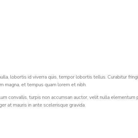
lla, lobortis id viverra quis, tempor lobortis tellus. Curabitur fring
tum magna, et tempus quam lorem et nibh.
lum convallis, turpis non accumsan auctor, velit nulla elementum 
teger at mauris in ante scelerisque gravida.
.