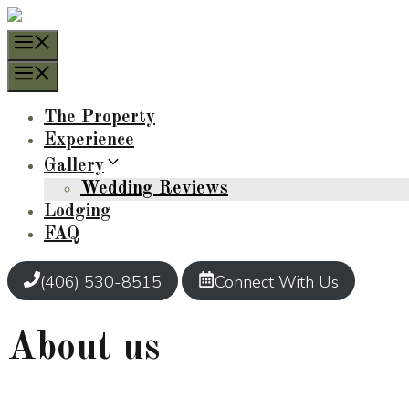
Skip
to
Menu
content
Menu
The Property
Experience
Gallery
Wedding Reviews
Lodging
FAQ
(406) 530-8515
Connect With Us
About us