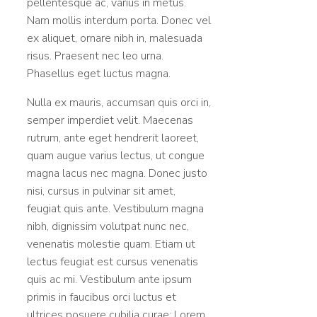
pellentesque ac, varius in metus.
Nam mollis interdum porta. Donec vel
ex aliquet, ornare nibh in, malesuada
risus. Praesent nec leo urna.
Phasellus eget luctus magna.
Nulla ex mauris, accumsan quis orci in,
semper imperdiet velit. Maecenas
rutrum, ante eget hendrerit laoreet,
quam augue varius lectus, ut congue
magna lacus nec magna. Donec justo
nisi, cursus in pulvinar sit amet,
feugiat quis ante. Vestibulum magna
nibh, dignissim volutpat nunc nec,
venenatis molestie quam. Etiam ut
lectus feugiat est cursus venenatis
quis ac mi. Vestibulum ante ipsum
primis in faucibus orci luctus et
ultrices posuere cubilia curae; Lorem