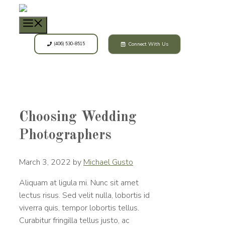
Skip
to
Menu
content
Connect With Us
(406) 530-8515
Choosing Wedding
Photographers
March 3, 2022
by
Michael Gusto
Aliquam at ligula mi. Nunc sit amet
lectus risus. Sed velit nulla, lobortis id
viverra quis, tempor lobortis tellus.
Curabitur fringilla tellus justo, ac